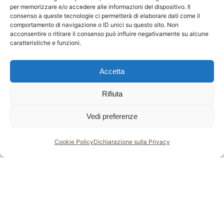
per memorizzare e/o accedere alle informazioni del dispositivo. Il
Andrea Prando
consenso a queste tecnologie ci permetterà di elaborare dati come il
comportamento di navigazione o ID unici su questo sito. Non
https://fabrika06.com/chi-siamo/team/andrea-
acconsentire o ritirare il consenso può influire negativamente su alcune
prando/
caratteristiche e funzioni.
Accetta
Rifiuta
Vedi preferenze
Prossimo Post
Cookie Policy
Dichiarazione sulla Privacy
Come automatizzare le email operative della
tua PMI senza perdere il tocco personale
Post Correlati