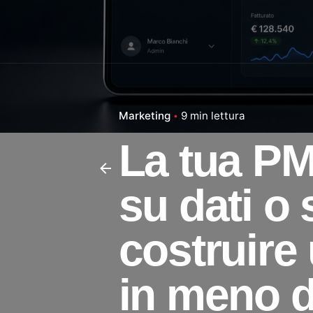
Marketing
9 min lettura
La tua PM
su dati o
costruire
in meno d