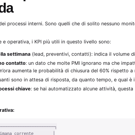
nda
a dei processi interni. Sono quelli che di solito nessuno mon
 operativa, i KPI più utili in questo livello sono:
lla settimana
(lead, preventivi, contatti): indica il volume d
mo contatto
: un dato che molte PMI ignorano ma che impatt
’ora aumenta le probabilità di chiusura del 60% rispetto a 
uanti sono in attesa di risposta, da quanto tempo, e qual è il
ocessi chiave
: se hai automatizzato alcune attività, questa
ativa:
──────────────────────┐

imana corrente        │
