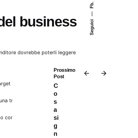
Fb.
—
e del business
Seguici
enditore dovrebbe poterli leggere
Prossimo
Post
arget che hai fissato. Ti dice se stai
C
o
è una trappola comune nelle PMI in
s
a
o conto di incassi attesi e uscite
si
g
n