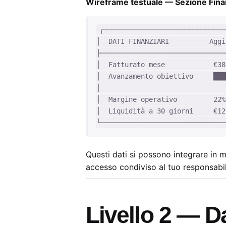
Wireframe testuale — Sezione Finan
┌───────────────────────────────
│  DATI FINANZIARI          Aggi
├───────────────────────────────
│  Fatturato mese            €38
│  Avanzamento obiettivo     ███
│                               
│  Margine operativo         22%
│  Liquidità a 30 giorni     €12
Questi dati si possono integrare in
accesso condiviso al tuo responsabil
Livello 2 — D