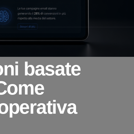
oni basate
 Come
operativa