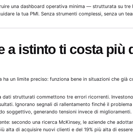
uire una dashboard operativa minima — strutturata su tre liv
guidare la tua PMI. Senza strumenti complessi, senza un tea
 a istinto ti costa più
Ma ha un limite preciso: funziona bene in situazioni che già 
ati strutturati commettono tre errori ricorrenti. Investono 
ltati. Ignorano segnali di rallentamento finché il problema
do soggettivo, generando tensioni invece di miglioramenti.
nte: secondo una ricerca McKinsey, le aziende che adottano
 alta di acquisire nuovi clienti e del 19% più alta di essere