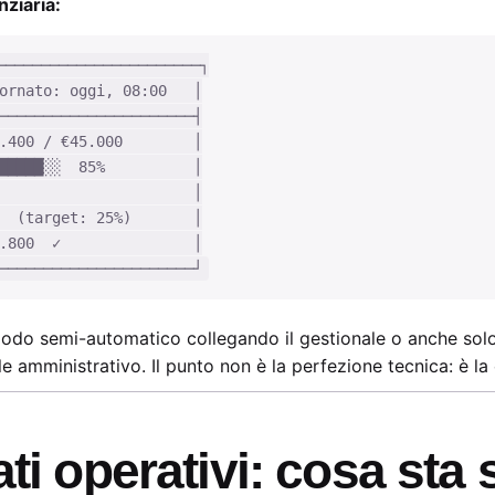
ziaria:
──────────────────────┐

ornato: oggi, 08:00   │

──────────────────────┤

.400 / €45.000        │

█████░░  85%          │

                      │

  (target: 25%)       │

.800  ✓               │

 modo semi-automatico collegando il gestionale o anche sol
e amministrativo. Il punto non è la perfezione tecnica: è la
ati operativi: cosa st