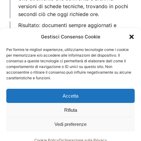
versioni di schede tecniche, trovando in pochi
secondi ciò che oggi richiede ore.
Risultato: documenti sempre aggiornati e
tempo amministrativo ridotto.
Gestisci Consenso Cookie
Amministrazione Assistita AI
Per fornire le migliori esperienze, utilizziamo tecnologie come i cookie
Un flusso che legge le email, estrae dati da
per memorizzare e/o accedere alle informazioni del dispositivo. Il
consenso a queste tecnologie ci permetterà di elaborare dati come il
PDF e li inserisce nei sistemi giusti.
comportamento di navigazione o ID unici su questo sito. Non
acconsentire o ritirare il consenso può influire negativamente su alcune
Risultato: meno errori di trascrizione e
caratteristiche e funzioni.
contabilità sempre allineata.
Accetta
Cosa succede dopo
In poche settimane, la differenza si sente: meno
Rifiuta
frustrazione, meno errori, più controllo.
Vedi preferenze
È il momento in cui tutto cambia prospettiva:
l’azienda non “subisce” più la tecnologia, ma la
usa per respirare.
Cookie Policy
Dichiarazione sulla Privacy